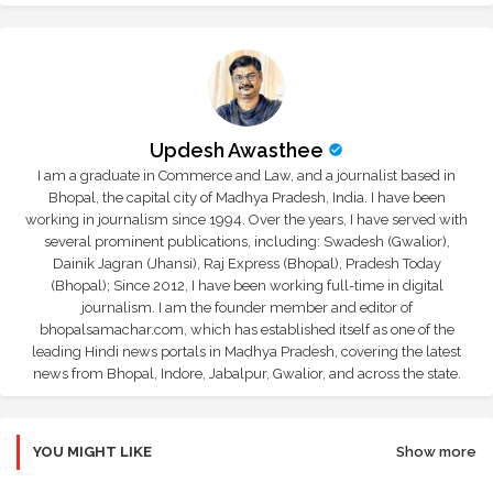
Updesh Awasthee
I am a graduate in Commerce and Law, and a journalist based in
Bhopal, the capital city of Madhya Pradesh, India. I have been
working in journalism since 1994. Over the years, I have served with
several prominent publications, including: Swadesh (Gwalior),
Dainik Jagran (Jhansi), Raj Express (Bhopal), Pradesh Today
(Bhopal); Since 2012, I have been working full-time in digital
journalism. I am the founder member and editor of
bhopalsamachar.com, which has established itself as one of the
leading Hindi news portals in Madhya Pradesh, covering the latest
news from Bhopal, Indore, Jabalpur, Gwalior, and across the state.
YOU MIGHT LIKE
Show more