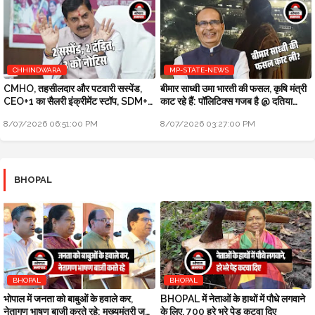
CHHINDWARA
MP-STATE-NEWS
CMHO, तहसीलदार और पटवारी सस्पेंड,
बीमार साध्वी उमा भारती की फसल, कृषि मंत्री
CEO+1 का सैलरी इंक्रीमेंट स्टॉप, SDM+2
काट रहे हैं: पॉलिटिक्स गजब है @ दतिया
को नोटिस: मुख्यमंत्री जन-विश्वास
उपचुनाव
8/07/2026 06:51:00 PM
8/07/2026 03:27:00 PM
BHOPAL
BHOPAL
BHOPAL
भोपाल में जनता को बाबुओं के हवाले कर,
BHOPAL में नेताओं के हाथों में पौधे लगवाने
नेतागण भाषण बाजी करते रहे: मुख्यमंत्री जन
के लिए, 700 हरे भरे पेड़ कटवा दिए