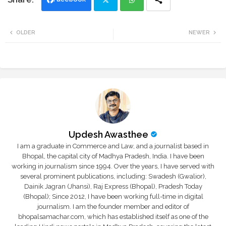
Twi
Wh
OLDER
NEWER
tte
ats
r
app
Updesh Awasthee
I am a graduate in Commerce and Law, and a journalist based in
Bhopal, the capital city of Madhya Pradesh, India. I have been
working in journalism since 1994. Over the years, I have served with
several prominent publications, including: Swadesh (Gwalior),
Dainik Jagran (Jhansi), Raj Express (Bhopal), Pradesh Today
(Bhopal); Since 2012, I have been working full-time in digital
journalism. I am the founder member and editor of
bhopalsamachar.com, which has established itself as one of the