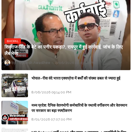
BHOPAL
शिवराज सिंह के बेटे का पनीर पकड़ा?, रायपुर में हुई कार्रवाई, जांच के लिए
लैब भेजा
Updesh Awasthee
8/06/2026 10:09:00 PM
भोपाल–रीवा वंदे भारत एक्सप्रेस में बर्थों की संख्या डबल से ज्यादा हुई
8/06/2026 09:14:00 PM
मध्य प्रदेश: दैनिक वेतनभोगी कर्मचारियों के स्थायी वर्गीकरण और वेतनमान
पर सरकार का बड़ा स्पष्टीकरण
8/01/2026 07:07:00 PM