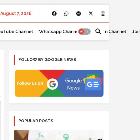
August 7, 2026
ouTube Channel
Whatsapp Channel
Telegram Channel
Joi
FOLLOW BY GOOGLE NEWS
POPULAR POSTS