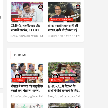
आ
CHHINDWARA
MP-STATE-NEWS
।
CMHO, तहसीलदार और
बीमार साध्वी उमा भारती की
पटवारी सस्पेंड, CEO+1 का
फसल, कृषि मंत्री काट रहे हैं:
सैलरी इंक्रीमेंट स्टॉप,
पॉलिटिक्स गजब है @ दतिया
8/07/2026 06:51:00 PM
8/07/2026 03:27:00 PM
SDM+2 को नोटिस:
उपचुनाव
मुख्यमंत्री जन-विश्वास
BHOPAL
BHOPAL
BHOPAL
भोपाल में जनता को बाबुओं के
BHOPAL में नेताओं के
हवाले कर, नेतागण भाषण
हाथों में पौधे लगवाने के लिए,
बाजी करते रहे: मुख्यमंत्री
700 हरे भरे पेड़ कटवा दिए
8/07/2026 07:56:00 PM
8/07/2026 11:30:00 AM
जन विश्वास अभियान