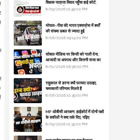
शिक्षक पात्रता विवाद पहुँचा हाई कोर्ट;
़
सरकार से माँगा जवाब
8/05/2026 10:49:00 PM
र
ज
भोपाल–रीवा वंदे भारत एक्सप्रेस में बर्थों
की संख्या डबल से ज्यादा हुई
8/06/2026 09:14:00 PM
स
सोशल मीडिया पर किसी को गाली देना,
आजादी या अपराध और कितनी सजा का
प्रावधान - free legal advice
8/01/2026 06:36:00 PM
ल
राहुकाल से डरना क्यों फायदा उठाइए,
e
चमत्कारी परिणाम मिलते हैं
8/06/2026 10:39:00 PM
ी
MP ओबीसी आरक्षण: हाईकोर्ट में दोनों पक्षों
के वकीलों ने क्या तर्क दिए, पढ़िए
8/05/2026 10:35:00 PM