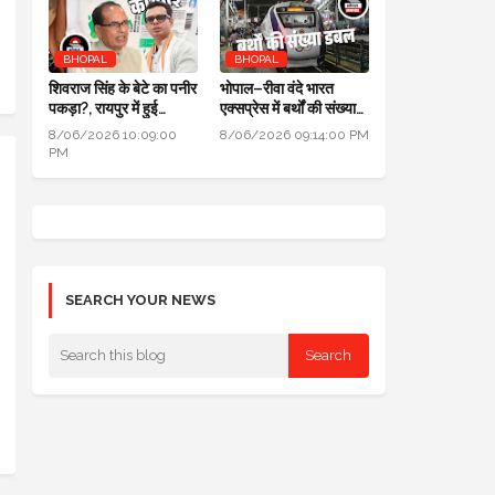
BHOPAL
BHOPAL
शिवराज सिंह के बेटे का पनीर
भोपाल–रीवा वंदे भारत
पकड़ा?, रायपुर में हुई
एक्सप्रेस में बर्थों की संख्या
कार्रवाई, जांच के लिए लैब
डबल से ज्यादा हुई
8/06/2026 10:09:00
8/06/2026 09:14:00 PM
भेजा
PM
SEARCH YOUR NEWS