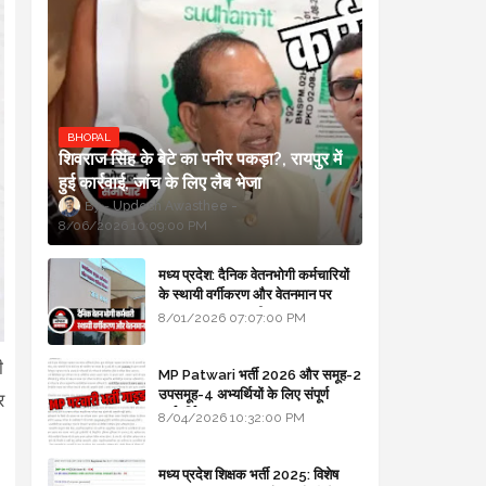
BHOPAL
शिवराज सिंह के बेटे का पनीर पकड़ा?, रायपुर में
हुई कार्रवाई, जांच के लिए लैब भेजा
Updesh Awasthee
8/06/2026 10:09:00 PM
मध्य प्रदेश: दैनिक वेतनभोगी कर्मचारियों
के स्थायी वर्गीकरण और वेतनमान पर
सरकार का बड़ा स्पष्टीकरण
8/01/2026 07:07:00 PM
ी
MP Patwari भर्ती 2026 और समूह-2
उपसमूह-4 अभ्यर्थियों के लिए संपूर्ण
र
मार्गदर्शिका
8/04/2026 10:32:00 PM
मध्य प्रदेश शिक्षक भर्ती 2025: विशेष