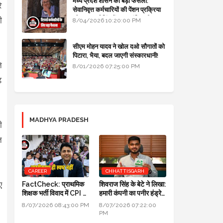
मध्य प्रदेश शासन का बड़ा फैसला:
े
सेवानिवृत्त कर्मचारियों की पेंशन प्रक्रिया
और बजट कोडिंग में हुए क्रांतिकारी
ी
8/04/2026 10:20:00 PM
बदलाव
सीएम मोहन यादव ने खोल दओ सौगातों को
पिटारा, भैया, बदल जाएगी संस्कारधानी!
े
8/01/2026 07:25:00 PM
ढ
MADHYA PRADESH
ी
त
CAREER
CHHATTISGARH
ए
FactCheck: प्राथमिक
शिवराज सिंह के बेटे ने लिखा:
शिक्षक भर्ती विवाद में CPI का
हमारी कंपनी का पनीर हंड्रेड
स्पष्टीकरण ही स्पष्ट नहीं
परसेंट प्योर है, लैब रिपोर्ट आ
8/07/2026 08:43:00 PM
8/07/2026 07:22:00
गई है
PM