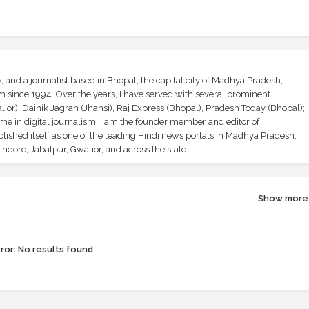
and a journalist based in Bhopal, the capital city of Madhya Pradesh,
sm since 1994. Over the years, I have served with several prominent
ior), Dainik Jagran (Jhansi), Raj Express (Bhopal), Pradesh Today (Bhopal);
ime in digital journalism. I am the founder member and editor of
shed itself as one of the leading Hindi news portals in Madhya Pradesh,
ndore, Jabalpur, Gwalior, and across the state.
Show more
ror:
No results found