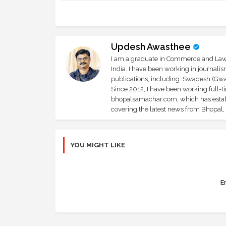
Updesh Awasthee
I am a graduate in Commerce and Law, 
India. I have been working in journali
publications, including: Swadesh (Gwal
Since 2012, I have been working full-t
bhopalsamachar.com, which has establi
covering the latest news from Bhopal, I
YOU MIGHT LIKE
Er