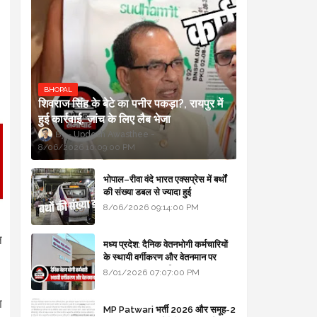
BHOPAL
शिवराज सिंह के बेटे का पनीर पकड़ा?, रायपुर में
हुई कार्रवाई, जांच के लिए लैब भेजा
Updesh Awasthee
8/06/2026 10:09:00 PM
भोपाल–रीवा वंदे भारत एक्सप्रेस में बर्थों
की संख्या डबल से ज्यादा हुई
8/06/2026 09:14:00 PM
न
मध्य प्रदेश: दैनिक वेतनभोगी कर्मचारियों
के स्थायी वर्गीकरण और वेतनमान पर
सरकार का बड़ा स्पष्टीकरण
8/01/2026 07:07:00 PM
ा
MP Patwari भर्ती 2026 और समूह-2