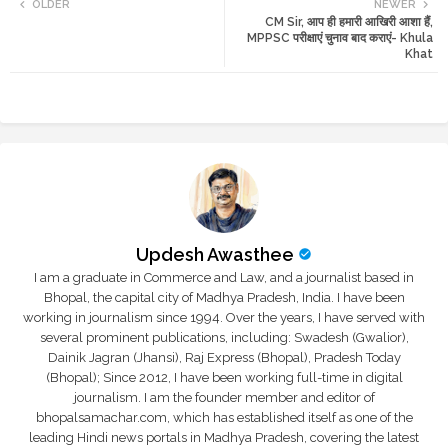
OLDER
NEWER
CM Sir, आप ही हमारी आखिरी आशा हैं,
tte
ats
MPPSC परीक्षाएं चुनाव बाद कराएं- Khula
Khat
r
app
Updesh Awasthee
I am a graduate in Commerce and Law, and a journalist based in
Bhopal, the capital city of Madhya Pradesh, India. I have been
working in journalism since 1994. Over the years, I have served with
several prominent publications, including: Swadesh (Gwalior),
Dainik Jagran (Jhansi), Raj Express (Bhopal), Pradesh Today
(Bhopal); Since 2012, I have been working full-time in digital
journalism. I am the founder member and editor of
bhopalsamachar.com, which has established itself as one of the
leading Hindi news portals in Madhya Pradesh, covering the latest