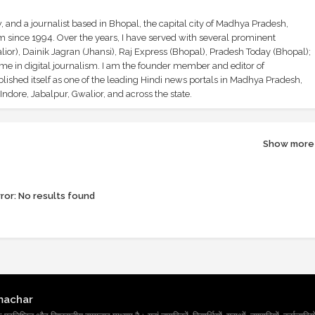
and a journalist based in Bhopal, the capital city of Madhya Pradesh,
sm since 1994. Over the years, I have served with several prominent
ior), Dainik Jagran (Jhansi), Raj Express (Bhopal), Pradesh Today (Bhopal);
ime in digital journalism. I am the founder member and editor of
shed itself as one of the leading Hindi news portals in Madhya Pradesh,
ndore, Jabalpur, Gwalior, and across the state.
Show more
ror:
No results found
machar