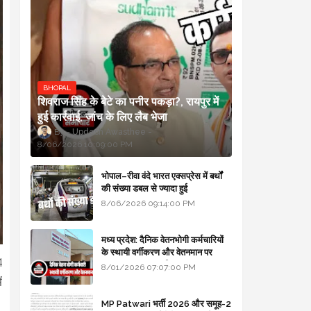
BHOPAL
शिवराज सिंह के बेटे का पनीर पकड़ा?, रायपुर में
हुई कार्रवाई, जांच के लिए लैब भेजा
Updesh Awasthee
8/06/2026 10:09:00 PM
भोपाल–रीवा वंदे भारत एक्सप्रेस में बर्थों
की संख्या डबल से ज्यादा हुई
8/06/2026 09:14:00 PM
मध्य प्रदेश: दैनिक वेतनभोगी कर्मचारियों
के स्थायी वर्गीकरण और वेतनमान पर
4
सरकार का बड़ा स्पष्टीकरण
8/01/2026 07:07:00 PM
ं
MP Patwari भर्ती 2026 और समूह-2