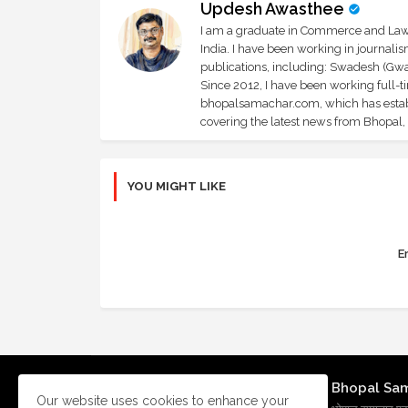
Updesh Awasthee
I am a graduate in Commerce and Law, 
India. I have been working in journali
publications, including: Swadesh (Gwal
Since 2012, I have been working full-t
bhopalsamachar.com, which has establi
covering the latest news from Bhopal, I
YOU MIGHT LIKE
Er
Bhopal Sa
Our website uses cookies to enhance your