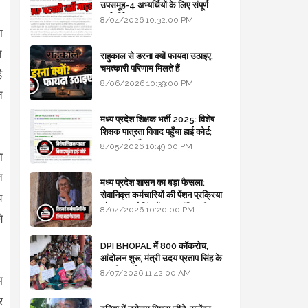
उपसमूह-4 अभ्यर्थियों के लिए संपूर्ण
मार्गदर्शिका
8/04/2026 10:32:00 PM
ा
त
राहुकाल से डरना क्यों फायदा उठाइए,
चमत्कारी परिणाम मिलते हैं
ै
8/06/2026 10:39:00 PM
त
मध्य प्रदेश शिक्षक भर्ती 2025: विशेष
शिक्षक पात्रता विवाद पहुँचा हाई कोर्ट;
सरकार से माँगा जवाब
8/05/2026 10:49:00 PM
ा
त
मध्य प्रदेश शासन का बड़ा फैसला:
सेवानिवृत्त कर्मचारियों की पेंशन प्रक्रिया
य
और बजट कोडिंग में हुए क्रांतिकारी
8/04/2026 10:20:00 PM
े
बदलाव
DPI BHOPAL में 800 कॉकरोच,
आंदोलन शुरू, मंत्री उदय प्रताप सिंह के
घर भी जाएंगे
8/07/2026 11:42:00 AM
म
र