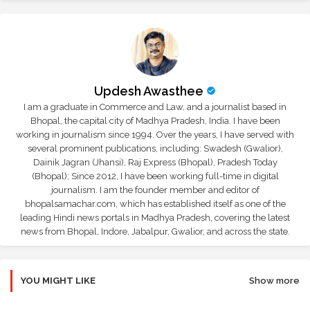
Updesh Awasthee
I am a graduate in Commerce and Law, and a journalist based in
Bhopal, the capital city of Madhya Pradesh, India. I have been
working in journalism since 1994. Over the years, I have served with
several prominent publications, including: Swadesh (Gwalior),
Dainik Jagran (Jhansi), Raj Express (Bhopal), Pradesh Today
(Bhopal); Since 2012, I have been working full-time in digital
journalism. I am the founder member and editor of
bhopalsamachar.com, which has established itself as one of the
leading Hindi news portals in Madhya Pradesh, covering the latest
news from Bhopal, Indore, Jabalpur, Gwalior, and across the state.
YOU MIGHT LIKE
Show more