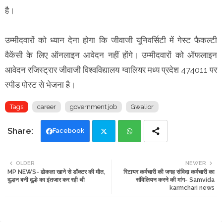
है।
उम्मीदवारों को ध्यान देना होगा कि जीवाजी यूनिवर्सिटी में गेस्ट फैकल्टी
वैकेंसी के लिए ऑनलाइन आवेदन नहीं होंगे। उम्मीदवारों को ऑफलाइन
आवेदन रजिस्ट्रार जीवाजी विश्वविद्यालय ग्वालियर मध्य प्रदेश 474011 पर
स्पीड पोस्ट से भेजना है।
Tags
career
government job
Gwalior
Facebook
Twi
Wh
OLDER
NEWER
MP NEWS- ढोकला खाने से डॉक्टर की मौत,
रिटायर कर्मचारी की जगह संविदा कर्मचारी का
tte
ats
दुल्हन बनी दूल्हे का इंतजार कर रही थी
संविलियन करने की मांग- Samvida
karmchari news
r
app