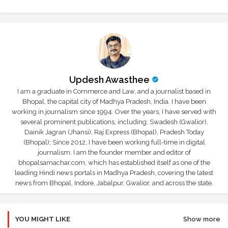
Updesh Awasthee
I am a graduate in Commerce and Law, and a journalist based in
Bhopal, the capital city of Madhya Pradesh, India. I have been
working in journalism since 1994. Over the years, I have served with
several prominent publications, including: Swadesh (Gwalior),
Dainik Jagran (Jhansi), Raj Express (Bhopal), Pradesh Today
(Bhopal); Since 2012, I have been working full-time in digital
journalism. I am the founder member and editor of
bhopalsamachar.com, which has established itself as one of the
leading Hindi news portals in Madhya Pradesh, covering the latest
news from Bhopal, Indore, Jabalpur, Gwalior, and across the state.
YOU MIGHT LIKE
Show more