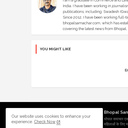
I am a graduate in Commerce and Law, 
India. I have been working in journali
publications, including: Swadesh (Gwal
Since 2012, I have been working full-t
bhopalsamachar.com, which has establi
covering the latest news from Bhopal, I
YOU MIGHT LIKE
Er
Bhopal Sa
Our website uses cookies to enhance your
भोपाल समाचार एक प्र
experience.
Check Now
महिलाओं के लिए मह