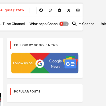
August 7, 2026
ouTube Channel
Whatsapp Channel
Telegram Channel
Joi
FOLLOW BY GOOGLE NEWS
POPULAR POSTS