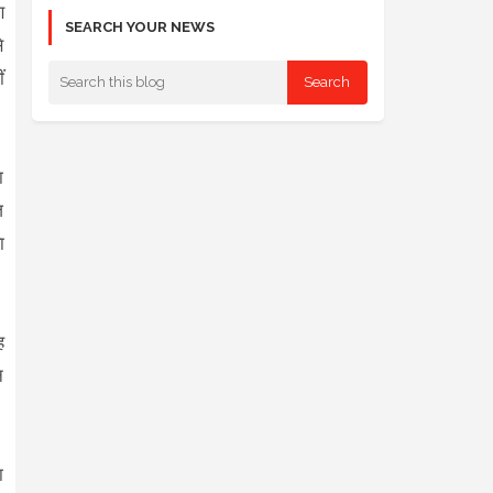
ण
SEARCH YOUR NEWS
े
ं
ा
ज
ा
ह
न
ा