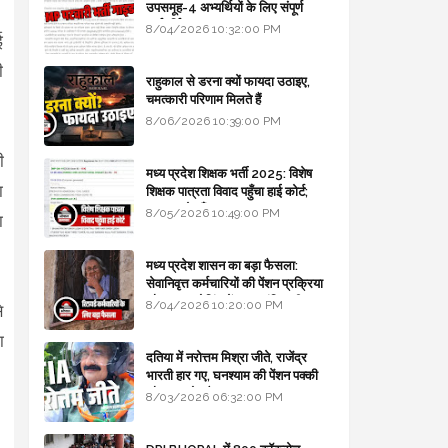
उपसमूह-4 अभ्यर्थियों के लिए संपूर्ण
मार्गदर्शिका
8/04/2026 10:32:00 PM
ई
ी
राहुकाल से डरना क्यों फायदा उठाइए,
चमत्कारी परिणाम मिलते हैं
8/06/2026 10:39:00 PM
ी
मध्य प्रदेश शिक्षक भर्ती 2025: विशेष
ा
शिक्षक पात्रता विवाद पहुँचा हाई कोर्ट;
सरकार से माँगा जवाब
8/05/2026 10:49:00 PM
ा
मध्य प्रदेश शासन का बड़ा फैसला:
सेवानिवृत्त कर्मचारियों की पेंशन प्रक्रिया
और बजट कोडिंग में हुए क्रांतिकारी
8/04/2026 10:20:00 PM
े
बदलाव
ा
दतिया में नरोत्तम मिश्रा जीते, राजेंद्र
भारती हार गए, घनश्याम की पेंशन पक्की
और आशुतोष बैक टू...
8/03/2026 06:32:00 PM