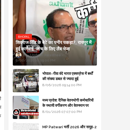
BHOPAL
शिवराज सिंह के बेटे का पनीर पकड़ा?, रायपुर में
हुई कार्रवाई, जांच के लिए लैब भेजा
Updesh Awasthee
8/06/2026 10:09:00 PM
भोपाल–रीवा वंदे भारत एक्सप्रेस में बर्थों
की संख्या डबल से ज्यादा हुई
8/06/2026 09:14:00 PM
ो
मध्य प्रदेश: दैनिक वेतनभोगी कर्मचारियों
के स्थायी वर्गीकरण और वेतनमान पर
स
सरकार का बड़ा स्पष्टीकरण
8/01/2026 07:07:00 PM
े
MP Patwari भर्ती 2026 और समूह-2