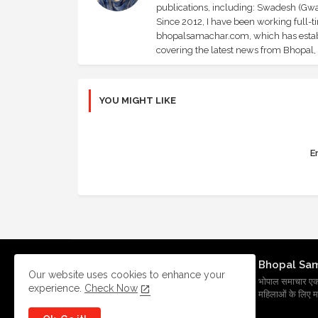
publications, including: Swadesh (Gwal
Since 2012, I have been working full-t
bhopalsamachar.com, which has establi
covering the latest news from Bhopal, I
YOU MIGHT LIKE
Er
Bhopal Sa
Our website uses cookies to enhance your
भोपाल समाचार एक प्र
experience.
Check Now
महिलाओं के लिए मह