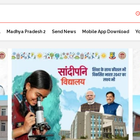
l
Madhya Pradesh 2
Send News
Mobile App Download
Y