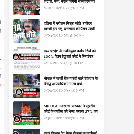
पिटारा, भैया, बदल जाएगी संस्कारधानी!
8/01/2026 07:25:00 PM
ा
दतिया में नरोत्तम मिश्रा जीते, राजेंद्र
भारती हार गए, घनश्याम की पेंशन पक्की
ं
और आशुतोष बैक टू...
8/03/2026 06:32:00 PM
मध्य प्रदेश के नवनियुक्त कर्मचारियों को
100% वेतन हेतु हाई कोर्ट ने रिमाइंडर
,
लिखा
7/27/2026 07:23:00 PM
,
े
भोपाल में फर्जी बैंक गारंटी वाले ठेकेदार के
विरुद्ध आपराधिक मामला दर्ज
i
8/04/2026 09:53:00 PM
MP OBC आरक्षण: सरकार ने सुप्रीम
कोर्ट के वकील को भेजा, बताया 27% का
कानूनी आधार
7/30/2026 10:05:00 PM
हमारे शिक्षक ऐप: वेतन रोकना या कार्रवाई