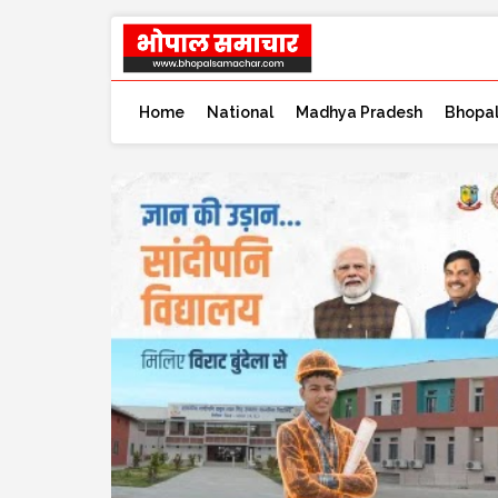
Home
National
Madhya Pradesh
Bhopa