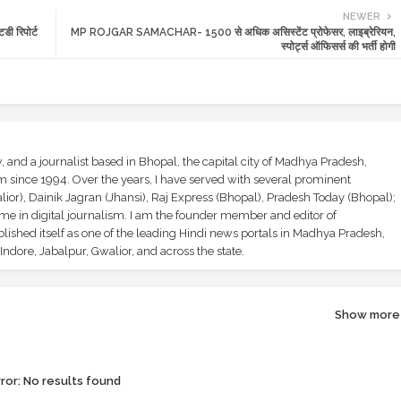
NEWER
डी रिपोर्ट
MP ROJGAR SAMACHAR- 1500 से अधिक असिस्टेंट प्रोफेसर, लाइब्रेरियन,
स्पोर्ट्स ऑफिसर्स की भर्ती होगी
and a journalist based in Bhopal, the capital city of Madhya Pradesh,
sm since 1994. Over the years, I have served with several prominent
ior), Dainik Jagran (Jhansi), Raj Express (Bhopal), Pradesh Today (Bhopal);
ime in digital journalism. I am the founder member and editor of
shed itself as one of the leading Hindi news portals in Madhya Pradesh,
ndore, Jabalpur, Gwalior, and across the state.
Show more
ror:
No results found