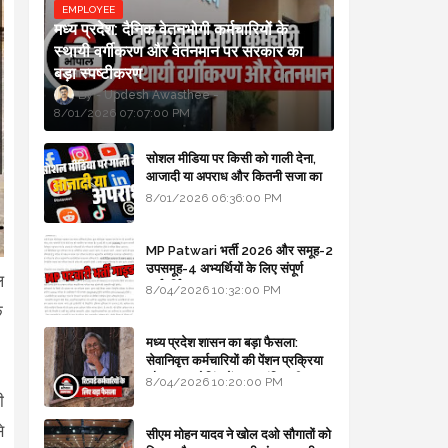
EMPLOYEE
मध्य प्रदेश: दैनिक वेतनभोगी कर्मचारियों के
स्थायी वर्गीकरण और वेतनमान पर सरकार का
बड़ा स्पष्टीकरण
Updesh Awasthee
8/01/2026 07:07:00 PM
सोशल मीडिया पर किसी को गाली देना,
आजादी या अपराध और कितनी सजा का
प्रावधान - free legal advice
8/01/2026 06:36:00 PM
MP Patwari भर्ती 2026 और समूह-2
उपसमूह-4 अभ्यर्थियों के लिए संपूर्ण
ल
मार्गदर्शिका
8/04/2026 10:32:00 PM
ि
मध्य प्रदेश शासन का बड़ा फैसला:
सेवानिवृत्त कर्मचारियों की पेंशन प्रक्रिया
और बजट कोडिंग में हुए क्रांतिकारी
8/04/2026 10:20:00 PM
बदलाव
ी
े
सीएम मोहन यादव ने खोल दओ सौगातों को