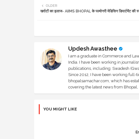
OLDER
खर्राटों का इलाज- AIIMS BHOPAL के पल्मोनरी मेडिसिन डिपार्टमेंट की स्ट
Updesh Awasthee
I am a graduate in Commerce and Law, 
India. I have been working in journali
publications, including: Swadesh (Gwal
Since 2012, I have been working full-t
bhopalsamachar.com, which has establi
covering the latest news from Bhopal, I
YOU MIGHT LIKE
Er