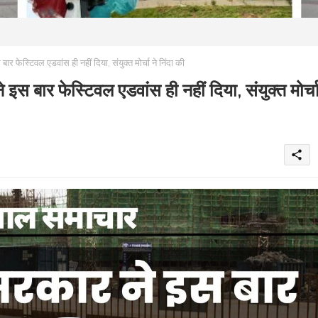
्टिवल एडवांस ही नहीं दिया, संयुक्त मोर्चा ने निंदा की
र फेस्टिवल एडवांस ही नहीं दिया, संयुक्त मोर्च
share