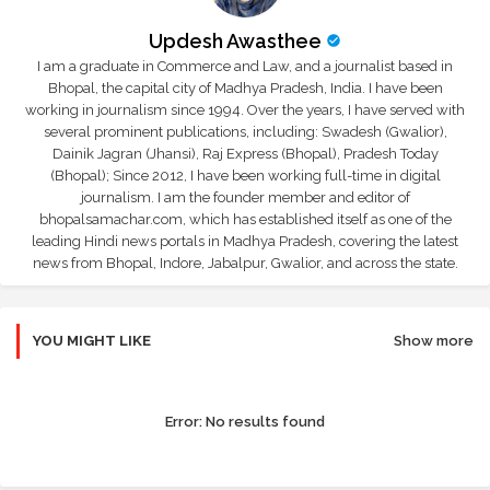
Updesh Awasthee
I am a graduate in Commerce and Law, and a journalist based in
Bhopal, the capital city of Madhya Pradesh, India. I have been
working in journalism since 1994. Over the years, I have served with
several prominent publications, including: Swadesh (Gwalior),
Dainik Jagran (Jhansi), Raj Express (Bhopal), Pradesh Today
(Bhopal); Since 2012, I have been working full-time in digital
journalism. I am the founder member and editor of
bhopalsamachar.com, which has established itself as one of the
leading Hindi news portals in Madhya Pradesh, covering the latest
news from Bhopal, Indore, Jabalpur, Gwalior, and across the state.
YOU MIGHT LIKE
Show more
Error:
No results found