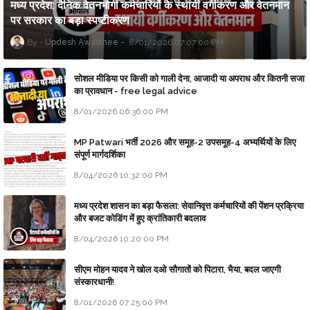
मध्य प्रदेश: दैनिक वेतनभोगी कर्मचारियों के स्थायी वर्गीकरण और वेतनमान
पर सरकार का बड़ा स्पष्टीकरण
Updesh Awasthee
8/01/2026 07:07:00 PM
सोशल मीडिया पर किसी को गाली देना, आजादी या अपराध और कितनी सजा
का प्रावधान - free legal advice
8/01/2026 06:36:00 PM
MP Patwari भर्ती 2026 और समूह-2 उपसमूह-4 अभ्यर्थियों के लिए
संपूर्ण मार्गदर्शिका
8/04/2026 10:32:00 PM
मध्य प्रदेश शासन का बड़ा फैसला: सेवानिवृत्त कर्मचारियों की पेंशन प्रक्रिया
और बजट कोडिंग में हुए क्रांतिकारी बदलाव
8/04/2026 10:20:00 PM
सीएम मोहन यादव ने खोल दओ सौगातों को पिटारा, भैया, बदल जाएगी
संस्कारधानी!
8/01/2026 07:25:00 PM