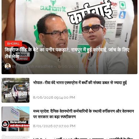
BHOPAL
शिवराज सिंह के बेटे का पनीर पकड़ा?, रायपुर में हुई कार्रवाई, जांच के लिए
लैब भेजा
Updesh Awasthee
8/06/2026 10:09:00 PM
भोपाल–रीवा वंदे भारत एक्सप्रेस में बर्थों की संख्या डबल से ज्यादा हुई
8/06/2026 09:14:00 PM
मध्य प्रदेश: दैनिक वेतनभोगी कर्मचारियों के स्थायी वर्गीकरण और वेतनमान
पर सरकार का बड़ा स्पष्टीकरण
8/01/2026 07:07:00 PM