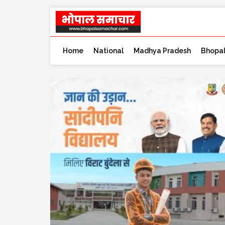
Home
National
Madhya Pradesh
Bhopa