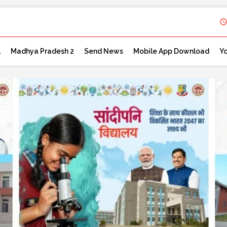
l
Madhya Pradesh 2
Send News
Mobile App Download
Y