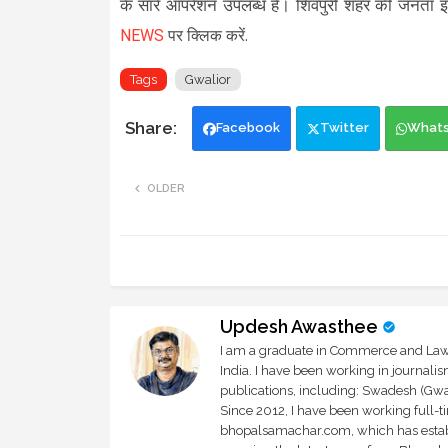
के सारे ऑपरेशन उपलब्ध हैं। शिवपुरी शहर की जनता
NEWS
पर क्लिक करें.
Tags
Gwalior
Facebook
Twitter
What
OLDER
Updesh Awasthee
I am a graduate in Commerce and Law, 
India. I have been working in journali
publications, including: Swadesh (Gwal
Since 2012, I have been working full-t
bhopalsamachar.com, which has establi