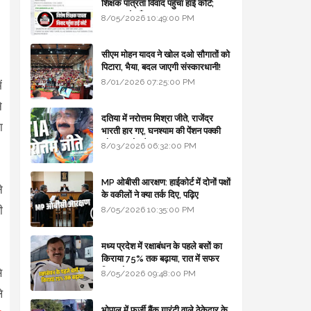
शिक्षक पात्रता विवाद पहुँचा हाई कोर्ट;
सरकार से माँगा जवाब
8/05/2026 10:49:00 PM
सीएम मोहन यादव ने खोल दओ सौगातों को
पिटारा, भैया, बदल जाएगी संस्कारधानी!
8/01/2026 07:25:00 PM
ं
े
दतिया में नरोत्तम मिश्रा जीते, राजेंद्र
ा
भारती हार गए, घनश्याम की पेंशन पक्की
और आशुतोष बैक टू...
8/03/2026 06:32:00 PM
MP ओबीसी आरक्षण: हाईकोर्ट में दोनों पक्षों
े
के वकीलों ने क्या तर्क दिए, पढ़िए
ी
8/05/2026 10:35:00 PM
मध्य प्रदेश में रक्षाबंधन के पहले बसों का
किराया 75% तक बढ़ाया, रात में सफर
किया तो 10% एक्स्ट्रा
े
8/05/2026 09:48:00 PM
े
भोपाल में फर्जी बैंक गारंटी वाले ठेकेदार के