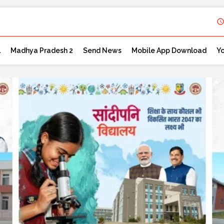
l
Madhya Pradesh 2
Send News
Mobile App Download
Y