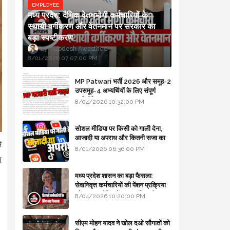
EMPLOYEE
मध्य प्रदेश: दैनिक वेतनभोगी कर्मचारियों के
स्थायी वर्गीकरण और वेतनमान पर सरकार का
बड़ा स्पष्टीकरण
Updesh Awasthee
8/01/2026 07:07:00 PM
MP Patwari भर्ती 2026 और समूह-2
उपसमूह-4 अभ्यर्थियों के लिए संपूर्ण
मार्गदर्शिका
8/04/2026 10:32:00 PM
सोशल मीडिया पर किसी को गाली देना,
आजादी या अपराध और कितनी सजा का
े
प्रावधान - free legal advice
8/01/2026 06:36:00 PM
ा
मध्य प्रदेश शासन का बड़ा फैसला:
सेवानिवृत्त कर्मचारियों की पेंशन प्रक्रिया
और बजट कोडिंग में हुए क्रांतिकारी
8/04/2026 10:20:00 PM
बदलाव
सीएम मोहन यादव ने खोल दओ सौगातों को