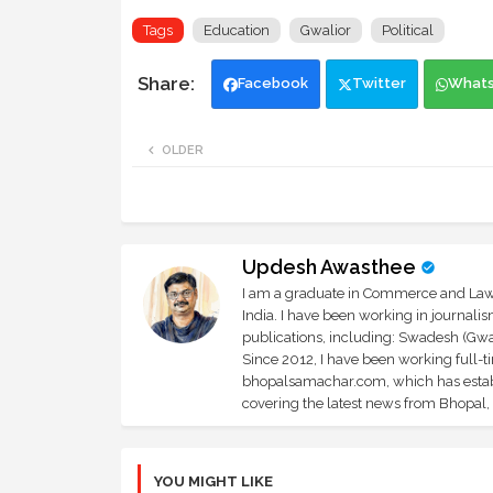
Tags
Education
Gwalior
Political
Facebook
Twitter
What
OLDER
Updesh Awasthee
I am a graduate in Commerce and Law, 
India. I have been working in journali
publications, including: Swadesh (Gwal
Since 2012, I have been working full-t
bhopalsamachar.com, which has establi
covering the latest news from Bhopal, I
YOU MIGHT LIKE