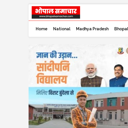
Home
National
Madhya Pradesh
Bhopa