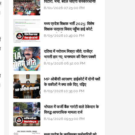
पिटारा, भैया, बदल जाएगी संस्कारधानी!
स
8/01/2026 07:25:00 PM
।
मध्य प्रदेश शिक्षक भर्ती 2025: विशेष
शिक्षक पात्रता विवाद पहुँचा हाई कोर्ट;
सरकार से माँगा जवाब
8/05/2026 10:49:00 PM
ं
ा
दतिया में नरोत्तम मिश्रा जीते, राजेंद्र
भारती हार गए, घनश्याम की पेंशन पक्की
और आशुतोष बैक टू...
8/03/2026 06:32:00 PM
ो
MP ओबीसी आरक्षण: हाईकोर्ट में दोनों पक्षों
।
के वकीलों ने क्या तर्क दिए, पढ़िए
8/05/2026 10:35:00 PM
भोपाल में फर्जी बैंक गारंटी वाले ठेकेदार के
विरुद्ध आपराधिक मामला दर्ज
8/04/2026 09:53:00 PM
मध्य प्रदेश के नवनियुक्त कर्मचारियों को