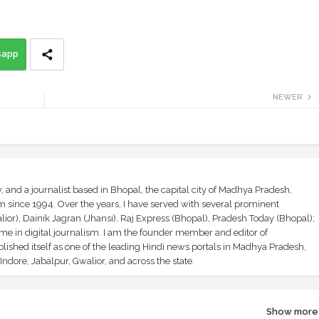
sapp
NEWER
and a journalist based in Bhopal, the capital city of Madhya Pradesh,
sm since 1994. Over the years, I have served with several prominent
ior), Dainik Jagran (Jhansi), Raj Express (Bhopal), Pradesh Today (Bhopal);
ime in digital journalism. I am the founder member and editor of
shed itself as one of the leading Hindi news portals in Madhya Pradesh,
ndore, Jabalpur, Gwalior, and across the state.
Show more