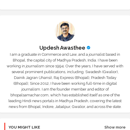
Updesh Awasthee
I am a graduate in Commerce and Law, and a journalist based in
Bhopal, the capital city of Madhya Pradesh, India. I have been
working in journalism since 1994. Over the years, I have served with
several prominent publications, including: Swadesh (Gwalior),
Dainik Jagran (Jhansi), Raj Express (Bhopal), Pradesh Today
(Bhopal); Since 2012, I have been working full-time in digital
journalism. I am the founder member and editor of
bhopalsamachar.com, which has established itself as one of the
leading Hindi news portals in Madhya Pradesh, covering the latest
news from Bhopal, Indore, Jabalpur, Gwalior, and across the state.
YOU MIGHT LIKE
Show more