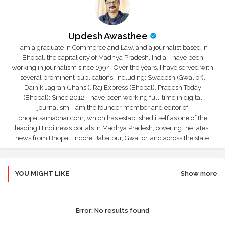
Updesh Awasthee
I am a graduate in Commerce and Law, and a journalist based in
Bhopal, the capital city of Madhya Pradesh, India. I have been
working in journalism since 1994. Over the years, I have served with
several prominent publications, including: Swadesh (Gwalior),
Dainik Jagran (Jhansi), Raj Express (Bhopal), Pradesh Today
(Bhopal); Since 2012, I have been working full-time in digital
journalism. I am the founder member and editor of
bhopalsamachar.com, which has established itself as one of the
leading Hindi news portals in Madhya Pradesh, covering the latest
news from Bhopal, Indore, Jabalpur, Gwalior, and across the state.
YOU MIGHT LIKE
Show more
Error:
No results found