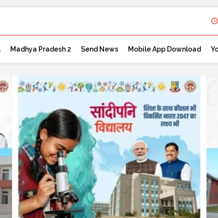
l
Madhya Pradesh 2
Send News
Mobile App Download
Y