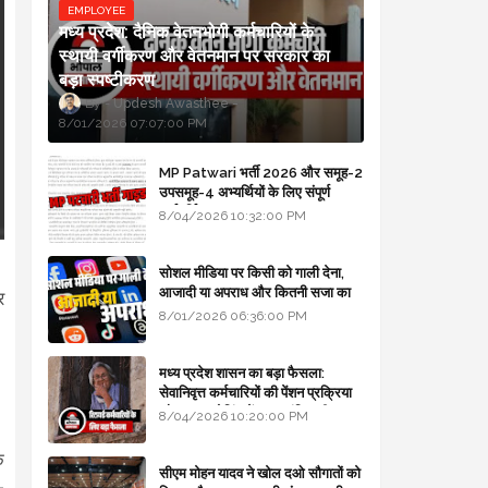
EMPLOYEE
मध्य प्रदेश: दैनिक वेतनभोगी कर्मचारियों के
स्थायी वर्गीकरण और वेतनमान पर सरकार का
बड़ा स्पष्टीकरण
Updesh Awasthee
8/01/2026 07:07:00 PM
MP Patwari भर्ती 2026 और समूह-2
उपसमूह-4 अभ्यर्थियों के लिए संपूर्ण
मार्गदर्शिका
8/04/2026 10:32:00 PM
।
सोशल मीडिया पर किसी को गाली देना,
आजादी या अपराध और कितनी सजा का
र
प्रावधान - free legal advice
8/01/2026 06:36:00 PM
मध्य प्रदेश शासन का बड़ा फैसला:
सेवानिवृत्त कर्मचारियों की पेंशन प्रक्रिया
और बजट कोडिंग में हुए क्रांतिकारी
8/04/2026 10:20:00 PM
बदलाव
क
सीएम मोहन यादव ने खोल दओ सौगातों को