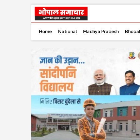
Home
National
Madhya Pradesh
Bhopa