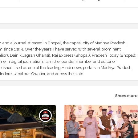
and a journalist based in Bhopal, the capital city of Madhya Pradesh,
sm since 1994. Over the years, I have served with several prominent
ior), Dainik Jagran (Jhansi), Raj Express (Bhopal), Pradesh Today (Bhopal);
ime in digital journalism. I am the founder member and editor of
shed itself as one of the leading Hindi news portals in Madhya Pradesh,
ndore, Jabalpur, Gwalior, and across the state.
Show more