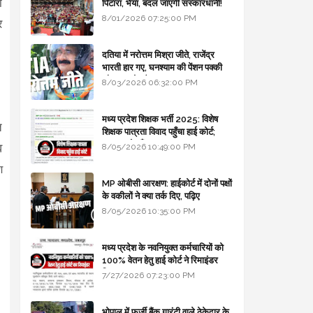
ा
पिटारा, भैया, बदल जाएगी संस्कारधानी!
8/01/2026 07:25:00 PM
र
दतिया में नरोत्तम मिश्रा जीते, राजेंद्र
भारती हार गए, घनश्याम की पेंशन पक्की
और आशुतोष बैक टू...
8/03/2026 06:32:00 PM
मध्य प्रदेश शिक्षक भर्ती 2025: विशेष
ि
शिक्षक पात्रता विवाद पहुँचा हाई कोर्ट;
सरकार से माँगा जवाब
व
8/05/2026 10:49:00 PM
श
MP ओबीसी आरक्षण: हाईकोर्ट में दोनों पक्षों
के वकीलों ने क्या तर्क दिए, पढ़िए
8/05/2026 10:35:00 PM
मध्य प्रदेश के नवनियुक्त कर्मचारियों को
100% वेतन हेतु हाई कोर्ट ने रिमाइंडर
लिखा
7/27/2026 07:23:00 PM
भोपाल में फर्जी बैंक गारंटी वाले ठेकेदार के