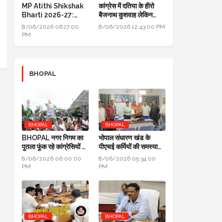
MP Atithi Shikshak
कांग्रेस में दतिया के हीरो
Bharti 2026-27:
बैजनाथ कुशवाह लेकिन
प्रोफाइल अपडेट और
क्रेडिट जयवर्धन सिंह को
8/06/2026 06:17:00
8/06/2026 12:43:00 PM
ज्वाइनिंग की प्रक्रिया शुरू
PM
BHOPAL
BHOPAL
BHOPAL
BHOPAL नगर निगम का
भोपाल संधारण खंड के
पुतला फूंक रहे कांग्रेसियों ने
पीएचई कर्मियों की समस्याओं
कहा: जब एरिया कमर्शियल
का जल्द होगा निराकरण:
8/06/2026 06:00:00
8/06/2026 05:34:00
नहीं तो टैक्स क्यों लिया
सुनील चतुर्वेदी SE-PHE
PM
PM
BHOPAL
BHOPAL