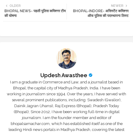
OLDER
NEWER
BHOPAL NEWS- पहली पुलिस कमिश्नर टीम
BHOPAL-INDORE- असिस्टेंट कमिश्नर
tte
ats
की घोषणा
ऑफ पुलिस की पदस्थापना लिस्ट
r
app
Updesh Awasthee
I am a graduate in Commerce and Law, and a journalist based in
Bhopal, the capital city of Madhya Pradesh, India. I have been
working in journalism since 1994. Over the years, I have served with
several prominent publications, including: Swadesh (Gwalior),
Dainik Jagran (Jhansi), Raj Express (Bhopal), Pradesh Today
(Bhopal); Since 2012, I have been working full-time in digital
journalism. I am the founder member and editor of
bhopalsamachar.com, which has established itself as one of the
leading Hindi news portals in Madhya Pradesh, covering the latest