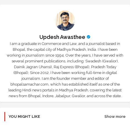
Updesh Awasthee
I am a graduate in Commerce and Law, and a journalist based in
Bhopal, the capital city of Madhya Pradesh, India. I have been
working in journalism since 1994. Over the years, I have served with
several prominent publications, including: Swadesh (Gwalior),
Dainik Jagran (Jhansi), Raj Express (Bhopal), Pradesh Today
(Bhopal); Since 2012, I have been working full-time in digital
journalism. I am the founder member and editor of
bhopalsamachar.com, which has established itself as one of the
leading Hindi news portals in Madhya Pradesh, covering the latest
news from Bhopal, Indore, Jabalpur, Gwalior, and across the state.
YOU MIGHT LIKE
Show more