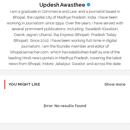
Updesh Awasthee
I am a graduate in Commerce and Law, and a journalist based in
Bhopal, the capital city of Madhya Pradesh, India. I have been
working in journalism since 1994. Over the years, I have served with
several prominent publications, including: Swadesh (Gwalior),
Dainik Jagran (Jhansi), Raj Express (Bhopal), Pradesh Today
(Bhopal); Since 2012, I have been working full-time in digital
journalism. I am the founder member and editor of
bhopalsamachar.com, which has established itself as one of the
leading Hindi news portals in Madhya Pradesh, covering the latest
news from Bhopal, Indore, Jabalpur, Gwalior, and across the state.
YOU MIGHT LIKE
Show more
Error:
No results found