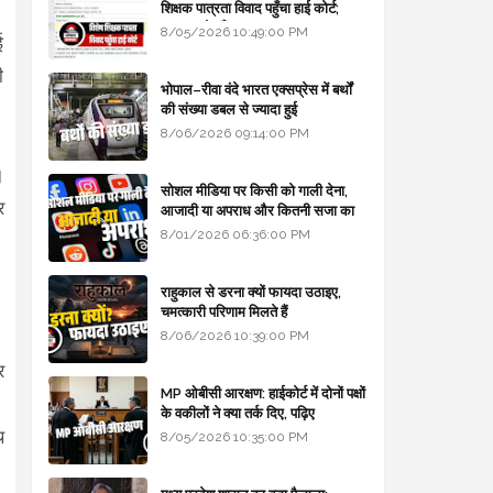
शिक्षक पात्रता विवाद पहुँचा हाई कोर्ट;
सरकार से माँगा जवाब
8/05/2026 10:49:00 PM
ई
ी
भोपाल–रीवा वंदे भारत एक्सप्रेस में बर्थों
की संख्या डबल से ज्यादा हुई
8/06/2026 09:14:00 PM
।
सोशल मीडिया पर किसी को गाली देना,
र
आजादी या अपराध और कितनी सजा का
प्रावधान - free legal advice
8/01/2026 06:36:00 PM
राहुकाल से डरना क्यों फायदा उठाइए,
चमत्कारी परिणाम मिलते हैं
8/06/2026 10:39:00 PM
र
MP ओबीसी आरक्षण: हाईकोर्ट में दोनों पक्षों
।
के वकीलों ने क्या तर्क दिए, पढ़िए
थ
8/05/2026 10:35:00 PM