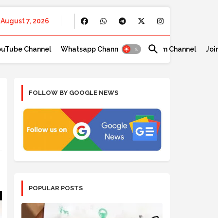
August 7, 2026
ouTube Channel
Whatsapp Channel
Telegram Channel
Joi
FOLLOW BY GOOGLE NEWS
POPULAR POSTS