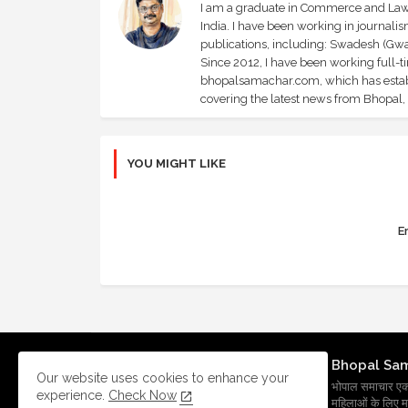
I am a graduate in Commerce and Law, 
India. I have been working in journali
publications, including: Swadesh (Gwal
Since 2012, I have been working full-t
bhopalsamachar.com, which has establi
covering the latest news from Bhopal, I
YOU MIGHT LIKE
Er
Bhopal Sa
Our website uses cookies to enhance your
भोपाल समाचार एक प्र
experience.
Check Now
महिलाओं के लिए मह