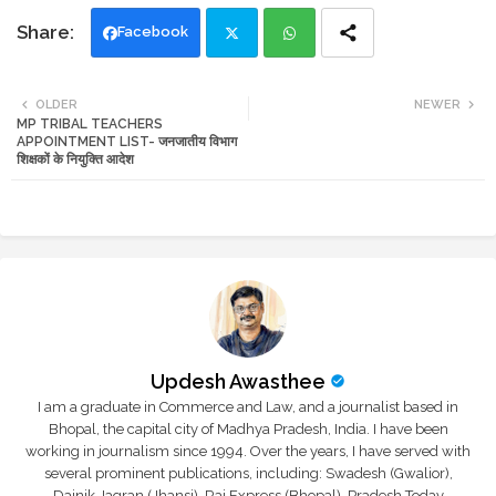
Facebook
Twi
Wh
OLDER
NEWER
MP TRIBAL TEACHERS
tte
ats
APPOINTMENT LIST- जनजातीय विभाग
शिक्षकों के नियुक्ति आदेश
r
app
Updesh Awasthee
I am a graduate in Commerce and Law, and a journalist based in
Bhopal, the capital city of Madhya Pradesh, India. I have been
working in journalism since 1994. Over the years, I have served with
several prominent publications, including: Swadesh (Gwalior),
Dainik Jagran (Jhansi), Raj Express (Bhopal), Pradesh Today