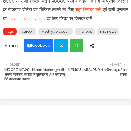
₹8000 और अधिकतम वेतन ₹30000 प्रदर्शित हुआ है। मध्य प्रदेश शासन
के रोजगार पोर्टल पर विजिट करने के लिए
यहां क्लिक करें
एवं इसी प्रकार
के
mp jobs vacancy
के लिए लिंक पर क्लिक करें
Tags
career
Madhyapradesh
mp jobs
mp news
Facebook
Twi
Wh
OLDER
NEWER
INDORE NEWS- गिरफ्तार विधायक पुत्र की
MPMSU JABALPUR में नर्सिंग छात्राओं का
tte
ats
अकड़ बरकरार, पीड़िता ने पुलिस पर VIP ट्रीटमेंट
हंगामा
देने का आरोप लगाया
r
app