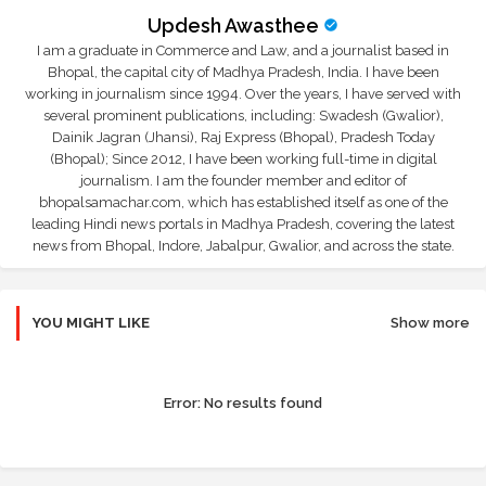
Updesh Awasthee
I am a graduate in Commerce and Law, and a journalist based in
Bhopal, the capital city of Madhya Pradesh, India. I have been
working in journalism since 1994. Over the years, I have served with
several prominent publications, including: Swadesh (Gwalior),
Dainik Jagran (Jhansi), Raj Express (Bhopal), Pradesh Today
(Bhopal); Since 2012, I have been working full-time in digital
journalism. I am the founder member and editor of
bhopalsamachar.com, which has established itself as one of the
leading Hindi news portals in Madhya Pradesh, covering the latest
news from Bhopal, Indore, Jabalpur, Gwalior, and across the state.
YOU MIGHT LIKE
Show more
Error:
No results found