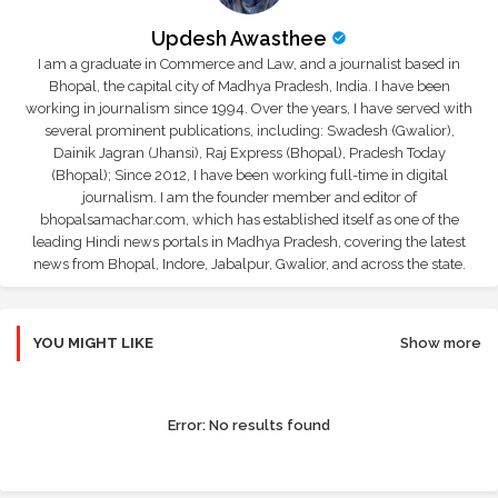
Updesh Awasthee
I am a graduate in Commerce and Law, and a journalist based in
Bhopal, the capital city of Madhya Pradesh, India. I have been
working in journalism since 1994. Over the years, I have served with
several prominent publications, including: Swadesh (Gwalior),
Dainik Jagran (Jhansi), Raj Express (Bhopal), Pradesh Today
(Bhopal); Since 2012, I have been working full-time in digital
journalism. I am the founder member and editor of
bhopalsamachar.com, which has established itself as one of the
leading Hindi news portals in Madhya Pradesh, covering the latest
news from Bhopal, Indore, Jabalpur, Gwalior, and across the state.
YOU MIGHT LIKE
Show more
Error:
No results found