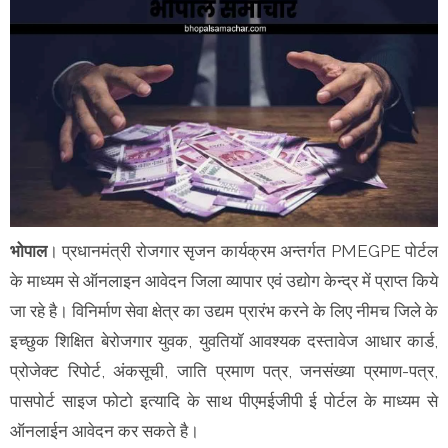
भोपाल
। प्रधानमंत्री रोजगार सृजन कार्यक्रम अन्‍तर्गत PMEGPE पोर्टल
के माध्‍यम से ऑनलाइन आवेदन जिला व्‍यापार एवं उद्योग केन्‍द्र में प्राप्‍त किये
जा रहे है। विनिर्माण सेवा क्षेत्र का उद्यम प्रारंभ करने के लिए नीमच जिले के
इच्‍छुक शिक्षित बेरोजगार युवक, युवतियॉ आवश्‍यक दस्‍तावेज आधार कार्ड,
प्रोजेक्‍ट रिपोर्ट, अंकसूची, जाति प्रमाण पत्र, जनसंख्‍या प्रमाण-पत्र,
पासपोर्ट साइज फोटो इत्‍यादि के साथ पीएमईजीपी ई पोर्टल के माध्‍यम से
ऑनलाईन आवेदन कर सकते है।