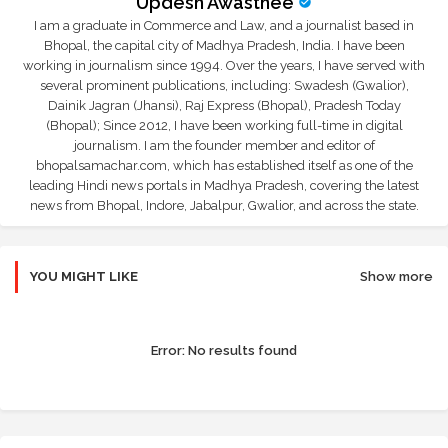
Updesh Awasthee
I am a graduate in Commerce and Law, and a journalist based in
Bhopal, the capital city of Madhya Pradesh, India. I have been
working in journalism since 1994. Over the years, I have served with
several prominent publications, including: Swadesh (Gwalior),
Dainik Jagran (Jhansi), Raj Express (Bhopal), Pradesh Today
(Bhopal); Since 2012, I have been working full-time in digital
journalism. I am the founder member and editor of
bhopalsamachar.com, which has established itself as one of the
leading Hindi news portals in Madhya Pradesh, covering the latest
news from Bhopal, Indore, Jabalpur, Gwalior, and across the state.
YOU MIGHT LIKE
Show more
Error:
No results found