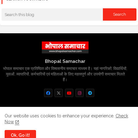
Bhopal Samachar
भोपाल समाचार एक प्रतिष्ठित और विश्वसनीय समाचार माध्यम है। यहां नागरिकों, विद्यार्थियों,
युवाओं, व्यापारियों, कर्मचारियों एवं महिलाओं के लिए महत्वपूर्ण और उपयोगी समाचार मिलते
हैं।
Home
About
Contact us
Privacy Policy
Our website uses cookies to enhance your experience.
Check
Now
Grievance
Disclaimer
sitemap
Ok, Go it!
All Right Reserved Copyright
BhopalSmachar.com