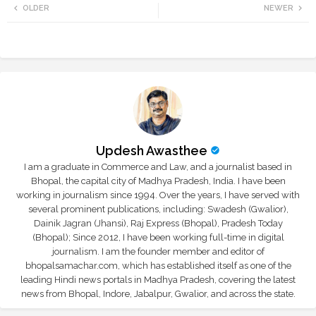
OLDER
NEWER
tte
ats
r
app
Updesh Awasthee
I am a graduate in Commerce and Law, and a journalist based in
Bhopal, the capital city of Madhya Pradesh, India. I have been
working in journalism since 1994. Over the years, I have served with
several prominent publications, including: Swadesh (Gwalior),
Dainik Jagran (Jhansi), Raj Express (Bhopal), Pradesh Today
(Bhopal); Since 2012, I have been working full-time in digital
journalism. I am the founder member and editor of
bhopalsamachar.com, which has established itself as one of the
leading Hindi news portals in Madhya Pradesh, covering the latest
news from Bhopal, Indore, Jabalpur, Gwalior, and across the state.