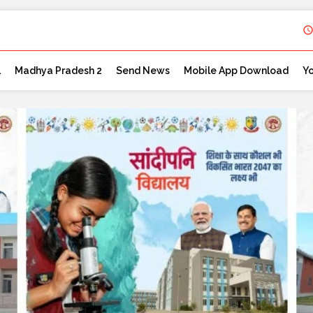
l
Madhya Pradesh 2
Send News
Mobile App Download
Y