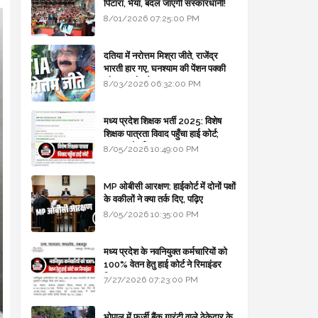
पिटारा, भैया, बदल जाएगी संस्कारधानी!
8/01/2026 07:25:00 PM
दतिया में नरोत्तम मिश्रा जीते, राजेंद्र
भारती हार गए, घनश्याम की पेंशन पक्की
और आशुतोष बैक टू...
8/03/2026 06:32:00 PM
मध्य प्रदेश शिक्षक भर्ती 2025: विशेष
शिक्षक पात्रता विवाद पहुँचा हाई कोर्ट;
सरकार से माँगा जवाब
8/05/2026 10:49:00 PM
MP ओबीसी आरक्षण: हाईकोर्ट में दोनों पक्षों
के वकीलों ने क्या तर्क दिए, पढ़िए
8/05/2026 10:35:00 PM
मध्य प्रदेश के नवनियुक्त कर्मचारियों को
100% वेतन हेतु हाई कोर्ट ने रिमाइंडर
लिखा
7/27/2026 07:23:00 PM
भोपाल में फर्जी बैंक गारंटी वाले ठेकेदार के