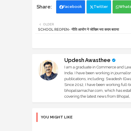
Facebook
Twitter
What
OLDER
SCHOOL REOPEN- नीति आयोग ने जोखिम भरा कदम बताया
Updesh Awasthee
I am a graduate in Commerce and Law, 
India. I have been working in journali
publications, including: Swadesh (Gwal
Since 2012, I have been working full-t
bhopalsamachar.com, which has establi
covering the latest news from Bhopal, I
YOU MIGHT LIKE