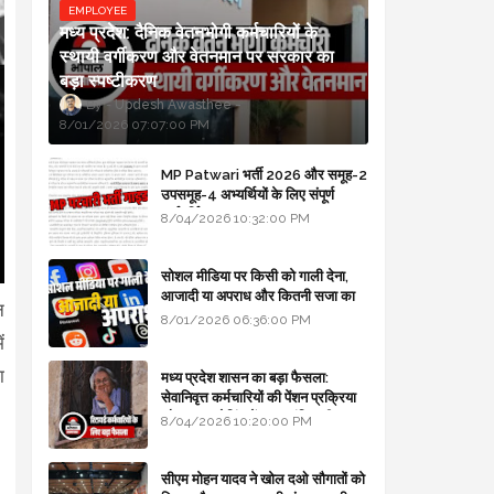
EMPLOYEE
मध्य प्रदेश: दैनिक वेतनभोगी कर्मचारियों के
स्थायी वर्गीकरण और वेतनमान पर सरकार का
बड़ा स्पष्टीकरण
Updesh Awasthee
8/01/2026 07:07:00 PM
MP Patwari भर्ती 2026 और समूह-2
उपसमूह-4 अभ्यर्थियों के लिए संपूर्ण
मार्गदर्शिका
8/04/2026 10:32:00 PM
सोशल मीडिया पर किसी को गाली देना,
आजादी या अपराध और कितनी सजा का
न
प्रावधान - free legal advice
8/01/2026 06:36:00 PM
ं
ा
मध्य प्रदेश शासन का बड़ा फैसला:
सेवानिवृत्त कर्मचारियों की पेंशन प्रक्रिया
और बजट कोडिंग में हुए क्रांतिकारी
8/04/2026 10:20:00 PM
बदलाव
सीएम मोहन यादव ने खोल दओ सौगातों को