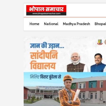
Home
National
Madhya Pradesh
Bhopa