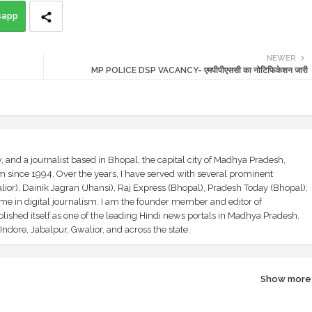
sapp
NEWER
MP POLICE DSP VACANCY- एमपीपीएससी का नोटिफिकेशन जारी
and a journalist based in Bhopal, the capital city of Madhya Pradesh,
sm since 1994. Over the years, I have served with several prominent
ior), Dainik Jagran (Jhansi), Raj Express (Bhopal), Pradesh Today (Bhopal);
ime in digital journalism. I am the founder member and editor of
shed itself as one of the leading Hindi news portals in Madhya Pradesh,
ndore, Jabalpur, Gwalior, and across the state.
Show more