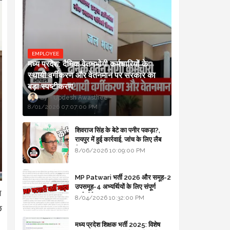
EMPLOYEE
मध्य प्रदेश: दैनिक वेतनभोगी कर्मचारियों के
स्थायी वर्गीकरण और वेतनमान पर सरकार का
बड़ा स्पष्टीकरण
Updesh Awasthee
8/01/2026 07:07:00 PM
शिवराज सिंह के बेटे का पनीर पकड़ा?,
रायपुर में हुई कार्रवाई, जांच के लिए लैब
भेजा
8/06/2026 10:09:00 PM
MP Patwari भर्ती 2026 और समूह-2
उपसमूह-4 अभ्यर्थियों के लिए संपूर्ण
त
मार्गदर्शिका
8/04/2026 10:32:00 PM
छ
मध्य प्रदेश शिक्षक भर्ती 2025: विशेष