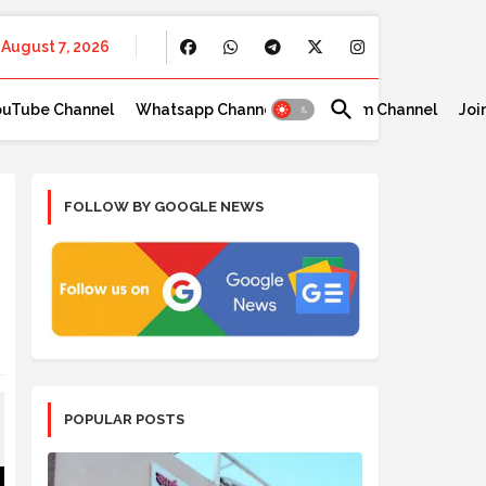
August 7, 2026
ouTube Channel
Whatsapp Channel
Telegram Channel
Joi
FOLLOW BY GOOGLE NEWS
POPULAR POSTS