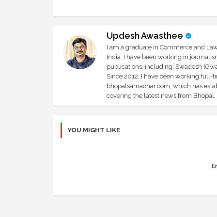
Updesh Awasthee
I am a graduate in Commerce and Law, 
India. I have been working in journali
publications, including: Swadesh (Gwal
Since 2012, I have been working full-t
bhopalsamachar.com, which has establi
covering the latest news from Bhopal, I
YOU MIGHT LIKE
Er