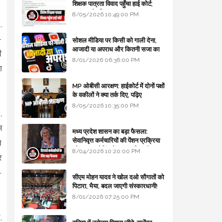
शिक्षक पात्रता विवाद पहुँचा हाई कोर्ट;
सरकार से माँगा जवाब
8/05/2026 10:49:00 PM
,
-
सोशल मीडिया पर किसी को गाली देना,
आजादी या अपराध और कितनी सजा का
ी
प्रावधान - free legal advice
8/01/2026 06:36:00 PM
ग
MP ओबीसी आरक्षण: हाईकोर्ट में दोनों पक्षों
के वकीलों ने क्या तर्क दिए, पढ़िए
8/05/2026 10:35:00 PM
,
स
मध्य प्रदेश शासन का बड़ा फैसला:
सेवानिवृत्त कर्मचारियों की पेंशन प्रक्रिया
न
और बजट कोडिंग में हुए क्रांतिकारी
8/04/2026 10:20:00 PM
र
बदलाव
-
सीएम मोहन यादव ने खोल दओ सौगातों को
पिटारा, भैया, बदल जाएगी संस्कारधानी!
8/01/2026 07:25:00 PM
,