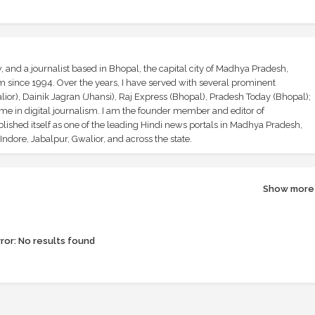
and a journalist based in Bhopal, the capital city of Madhya Pradesh,
sm since 1994. Over the years, I have served with several prominent
ior), Dainik Jagran (Jhansi), Raj Express (Bhopal), Pradesh Today (Bhopal);
ime in digital journalism. I am the founder member and editor of
shed itself as one of the leading Hindi news portals in Madhya Pradesh,
ndore, Jabalpur, Gwalior, and across the state.
Show more
ror:
No results found