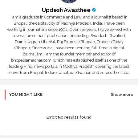
Updesh Awasthee
I am a graduate in Commerce and Law, and a journalist based in
Bhopal, the capital city of Madhya Pradesh, India. I have been
working in journalism since 1994. Over the years, I have served with
several prominent publications, including: Swadesh (Gwalior),
Dainik Jagran (Jhansi), Raj Express (Bhopal), Pradesh Today
(Bhopal); Since 2012, I have been working full-time in digital
journalism. I am the founder member and editor of
bhopalsamachar.com, which has established itself as one of the
leading Hindi news portals in Madhya Pradesh, covering the latest
news from Bhopal, Indore, Jabalpur, Gwalior, and across the state.
YOU MIGHT LIKE
Show more
Error:
No results found