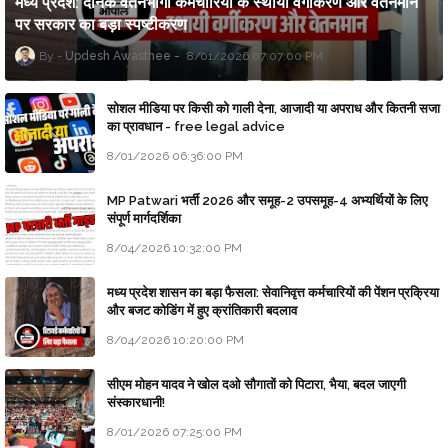
मध्य प्रदेश: दैनिक वेतनभोगी कर्मचारियों के स्थायी वर्गीकरण और वेतनमान
पर सरकार का बड़ा स्पष्टीकरण
Updesh Awasthee
8/01/2026 07:07:00 PM
सोशल मीडिया पर किसी को गाली देना, आजादी या अपराध और कितनी सजा
का प्रावधान - free legal advice
8/01/2026 06:36:00 PM
MP Patwari भर्ती 2026 और समूह-2 उपसमूह-4 अभ्यर्थियों के लिए
संपूर्ण मार्गदर्शिका
8/04/2026 10:32:00 PM
मध्य प्रदेश शासन का बड़ा फैसला: सेवानिवृत्त कर्मचारियों की पेंशन प्रक्रिया
और बजट कोडिंग में हुए क्रांतिकारी बदलाव
8/04/2026 10:20:00 PM
सीएम मोहन यादव ने खोल दओ सौगातों को पिटारा, भैया, बदल जाएगी
संस्कारधानी!
8/01/2026 07:25:00 PM