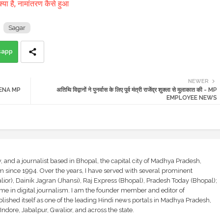
या है, नामांतरण कैसे हुआ
Sagar
sapp
NEWER
MORENA MP
अतिथि विद्वानों ने पुनर्वास के लिए पूर्व मंत्री राजेंद्र शुक्ला से मुलाकात की - MP
EMPLOYEE NEWS
and a journalist based in Bhopal, the capital city of Madhya Pradesh,
sm since 1994. Over the years, I have served with several prominent
ior), Dainik Jagran (Jhansi), Raj Express (Bhopal), Pradesh Today (Bhopal);
ime in digital journalism. I am the founder member and editor of
shed itself as one of the leading Hindi news portals in Madhya Pradesh,
ndore, Jabalpur, Gwalior, and across the state.