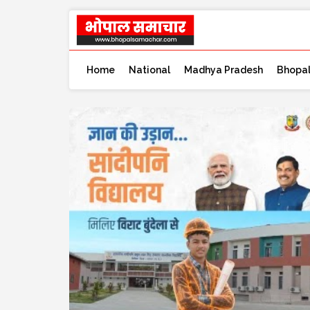
Home
National
Madhya Pradesh
Bhopa