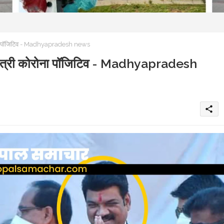
ोना पॉजिटिव - Madhyapradesh news
मंत्री कोरोना पॉजिटिव - Madhyapradesh
share