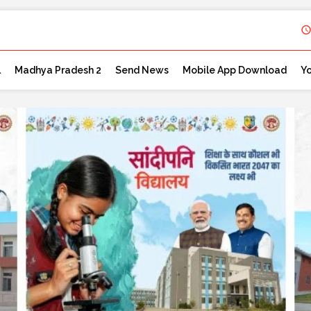
l
Madhya Pradesh 2
Send News
Mobile App Download
Y