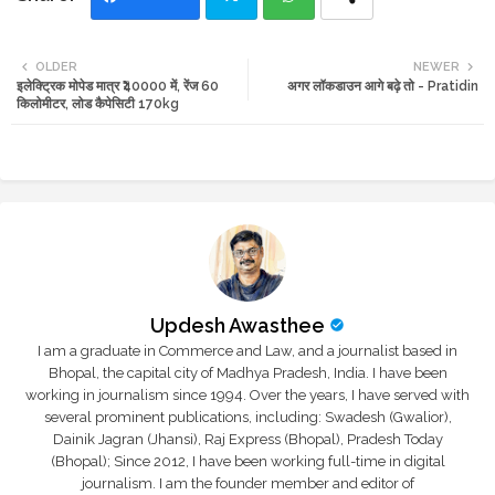
Twi
Wh
OLDER
NEWER
इलेक्ट्रिक मोपेड मात्र ₹40000 में, रेंज 60
अगर लॉकडाउन आगे बढ़े तो - Pratidin
tte
ats
किलोमीटर, लोड कैपेसिटी 170kg
r
app
Updesh Awasthee
I am a graduate in Commerce and Law, and a journalist based in
Bhopal, the capital city of Madhya Pradesh, India. I have been
working in journalism since 1994. Over the years, I have served with
several prominent publications, including: Swadesh (Gwalior),
Dainik Jagran (Jhansi), Raj Express (Bhopal), Pradesh Today
(Bhopal); Since 2012, I have been working full-time in digital
journalism. I am the founder member and editor of