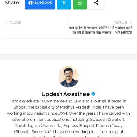
Facebook
Twi
Wh
OLDER
NEWER
मध्य प्रदेश के सहकारी अधिनियम में संशोधन करने
tte
ats
जा रही है शिवराज सिंह सरकार - MP NEWS
r
app
Updesh Awasthee
I am a graduate in Commerce and Law, and a journalist based in
Bhopal, the capital city of Madhya Pradesh, India. I have been
working in journalism since 1994. Over the years, I have served with
several prominent publications, including: Swadesh (Gwalior),
Dainik Jagran (Jhansi), Raj Express (Bhopal), Pradesh Today
(Bhopal); Since 2012, I have been working full-time in digital