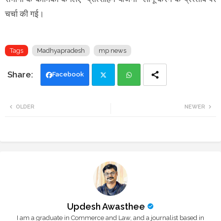
चर्चा की गई।
Tags
Madhyapradesh
mp news
Facebook
Twi
Wh
OLDER
NEWER
tte
ats
r
app
Updesh Awasthee
I am a graduate in Commerce and Law, and a journalist based in