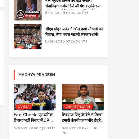
मध्य प्रदेश शासन का बड़ा फैसला:
सेवानिवृत्त कर्मचारियों की पेंशन प्रक्रिया
और बजट कोडिंग में हुए क्रांतिकारी
8/04/2026 10:20:00 PM
बदलाव
सीएम मोहन यादव ने खोल दओ सौगातों को
पिटारा, भैया, बदल जाएगी संस्कारधानी!
8/01/2026 07:25:00 PM
MADHYA PRADESH
CAREER
CHHATTISGARH
FactCheck: प्राथमिक
शिवराज सिंह के बेटे ने लिखा:
शिक्षक भर्ती विवाद में CPI का
हमारी कंपनी का पनीर हंड्रेड
स्पष्टीकरण ही स्पष्ट नहीं
परसेंट प्योर है, लैब रिपोर्ट आ
8/07/2026 08:43:00 PM
8/07/2026 07:22:00
गई है
PM