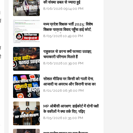
की संख्या डबल से ज्यादा हुई
8/06/2026 09:14:00 PM
।
ं
मध्य प्रदेश शिक्षक भर्ती 2025: विशेष
शिक्षक पात्रता विवाद पहुँचा हाई कोर्ट;
सरकार से माँगा जवाब
8/05/2026 10:49:00 PM
े
राहुकाल से डरना क्यों फायदा उठाइए,
ी
चमत्कारी परिणाम मिलते हैं
8/06/2026 10:39:00 PM
सोशल मीडिया पर किसी को गाली देना,
आजादी या अपराध और कितनी सजा का
प्रावधान - free legal advice
8/01/2026 06:36:00 PM
MP ओबीसी आरक्षण: हाईकोर्ट में दोनों पक्षों
के वकीलों ने क्या तर्क दिए, पढ़िए
8/05/2026 10:35:00 PM