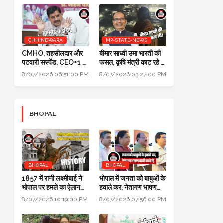
CHHINDWARA
MP-STATE-NEWS
CMHO, तहसीलदार और
बीमार साध्वी उमा भारती की
पटवारी सस्पेंड, CEO+1 का
फसल, कृषि मंत्री काट रहे हैं:
सैलरी इंक्रीमेंट स्टॉप,
पॉलिटिक्स गजब है @ दतिया
8/07/2026 06:51:00 PM
8/07/2026 03:27:00 PM
SDM+2 को नोटिस:
उपचुनाव
मुख्यमंत्री जन-विश्वास
BHOPAL
BHOPAL
BHOPAL
1857 में रानी लक्ष्मीबाई ने
भोपाल में जनता को बाबुओं के
भोपाल पर हमले का ऐलान
हवाले कर, नेतागण भाषण
कर दिया था, बेगम ने रानी को
बाजी करते रहे: मुख्यमंत्री
8/07/2026 10:19:00 PM
8/07/2026 07:56:00 PM
मारने सैनिक भेजे थे
जन विश्वास अभियान