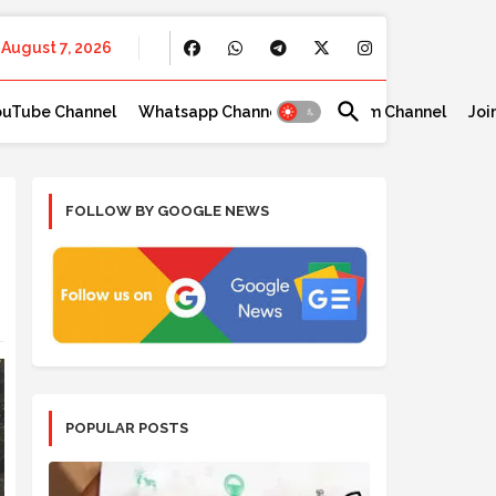
August 7, 2026
ouTube Channel
Whatsapp Channel
Telegram Channel
Joi
FOLLOW BY GOOGLE NEWS
POPULAR POSTS