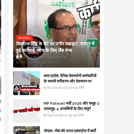
BHOPAL
शिवराज सिंह के बेटे का पनीर पकड़ा?, रायपुर में
हुई कार्रवाई, जांच के लिए लैब भेजा
Updesh Awasthee
8/06/2026 10:09:00 PM
मध्य प्रदेश: दैनिक वेतनभोगी कर्मचारियों
के स्थायी वर्गीकरण और वेतनमान पर
सरकार का बड़ा स्पष्टीकरण
8/01/2026 07:07:00 PM
े
MP Patwari भर्ती 2026 और समूह-2
उपसमूह-4 अभ्यर्थियों के लिए संपूर्ण
n
मार्गदर्शिका
8/04/2026 10:32:00 PM
त
भोपाल–रीवा वंदे भारत एक्सप्रेस में बर्थों