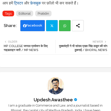
आप हमें
ट्विटर
और
फ़ेसबुक
पर फ़ॉलो भी कर सकते हैं
।
Tags
Editorial
Pratidin
Facebook
Twi
Wh
OLDER
NEWER
MP COLLEGE जनरल प्रमोशन के लिए
मुख्यमंत्री ने भी सांसद प्रज्ञा सिंह ठाकुर की मांग
tte
ats
गाइडलाइन जारी / MP NEWS
ठुकराई / BHOPAL NEWS
r
app
Updesh Awasthee
I am a graduate in Commerce and Law, and a journalist based in
Bhopal, the capital city of Madhya Pradesh, India. I have been