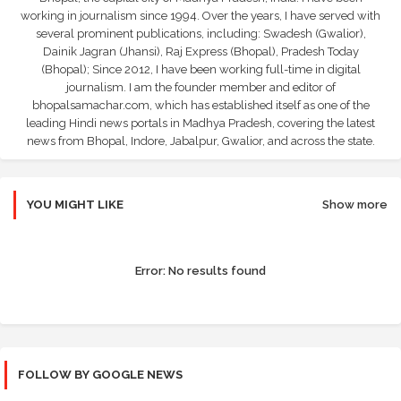
working in journalism since 1994. Over the years, I have served with
several prominent publications, including: Swadesh (Gwalior),
Dainik Jagran (Jhansi), Raj Express (Bhopal), Pradesh Today
(Bhopal); Since 2012, I have been working full-time in digital
journalism. I am the founder member and editor of
bhopalsamachar.com, which has established itself as one of the
leading Hindi news portals in Madhya Pradesh, covering the latest
news from Bhopal, Indore, Jabalpur, Gwalior, and across the state.
YOU MIGHT LIKE
Show more
Error:
No results found
FOLLOW BY GOOGLE NEWS