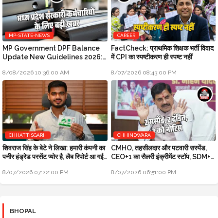
MP-STATE-NEWS
CAREER
MP Government DPF Balance
FactCheck: प्राथमिक शिक्षक भर्ती विवाद
Update New Guidelines 2026:
में CPI का स्पष्टीकरण ही स्पष्ट नहीं
मध्य प्रदेश सरकारी कर्मचारियों के लिए बड़ी
8/08/2026 10:36:00 AM
8/07/2026 08:43:00 PM
खबर
CHHATTISGARH
CHHINDWARA
शिवराज सिंह के बेटे ने लिखा: हमारी कंपनी का
CMHO, तहसीलदार और पटवारी सस्पेंड,
पनीर हंड्रेड परसेंट प्योर है, लैब रिपोर्ट आ गई
CEO+1 का सैलरी इंक्रीमेंट स्टॉप, SDM+2
है
को नोटिस: मुख्यमंत्री जन-विश्वास
8/07/2026 07:22:00 PM
8/07/2026 06:51:00 PM
BHOPAL