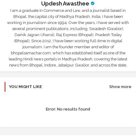
Updesh Awasthee
I am a graduate in Commerce and Law, and a journalist based in
Bhopal, the capital city of Madhya Pradesh, India. I have been
working in journalism since 1994. Over the years, I have served with
several prominent publications, including: Swadesh (Gwalior),
Dainik Jagran (Jhansi), Raj Express (Bhopal), Pradesh Today
(Bhopal); Since 2012, I have been working full-time in digital
journalism. I am the founder member and editor of
bhopalsamachar.com, which has established itself as one of the
leading Hindi news portals in Madhya Pradesh, covering the latest
news from Bhopal, Indore, Jabalpur, Gwalior, and across the state.
YOU MIGHT LIKE
Show more
Error:
No results found