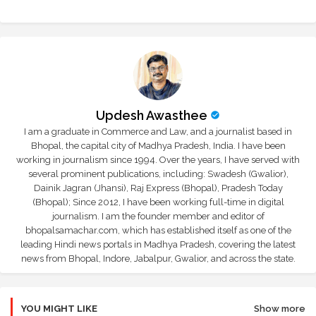
Updesh Awasthee
I am a graduate in Commerce and Law, and a journalist based in
Bhopal, the capital city of Madhya Pradesh, India. I have been
working in journalism since 1994. Over the years, I have served with
several prominent publications, including: Swadesh (Gwalior),
Dainik Jagran (Jhansi), Raj Express (Bhopal), Pradesh Today
(Bhopal); Since 2012, I have been working full-time in digital
journalism. I am the founder member and editor of
bhopalsamachar.com, which has established itself as one of the
leading Hindi news portals in Madhya Pradesh, covering the latest
news from Bhopal, Indore, Jabalpur, Gwalior, and across the state.
YOU MIGHT LIKE
Show more