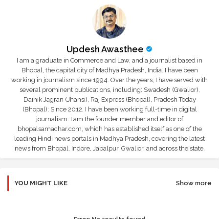
Updesh Awasthee
I am a graduate in Commerce and Law, and a journalist based in
Bhopal, the capital city of Madhya Pradesh, India. I have been
working in journalism since 1994. Over the years, I have served with
several prominent publications, including: Swadesh (Gwalior),
Dainik Jagran (Jhansi), Raj Express (Bhopal), Pradesh Today
(Bhopal); Since 2012, I have been working full-time in digital
journalism. I am the founder member and editor of
bhopalsamachar.com, which has established itself as one of the
leading Hindi news portals in Madhya Pradesh, covering the latest
news from Bhopal, Indore, Jabalpur, Gwalior, and across the state.
YOU MIGHT LIKE
Show more