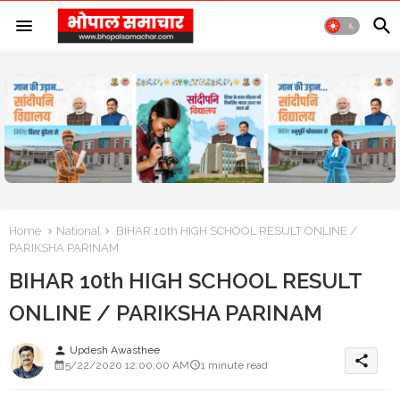
Home
National
BIHAR 10th HIGH SCHOOL RESULT ONLINE /
PARIKSHA PARINAM
BIHAR 10th HIGH SCHOOL RESULT
ONLINE / PARIKSHA PARINAM
Updesh Awasthee
person
share
5/22/2020 12:00:00 AM
1 minute read