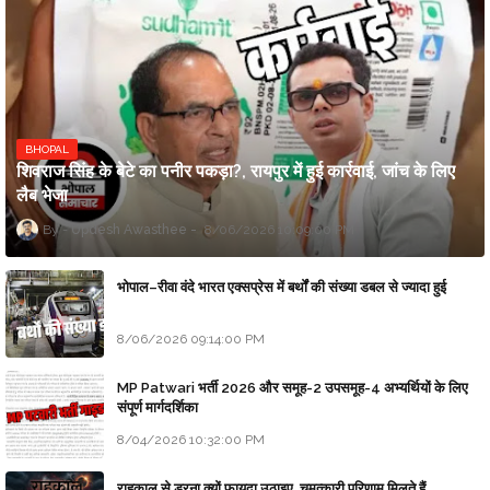
BHOPAL
शिवराज सिंह के बेटे का पनीर पकड़ा?, रायपुर में हुई कार्रवाई, जांच के लिए
लैब भेजा
Updesh Awasthee
8/06/2026 10:09:00 PM
भोपाल–रीवा वंदे भारत एक्सप्रेस में बर्थों की संख्या डबल से ज्यादा हुई
8/06/2026 09:14:00 PM
MP Patwari भर्ती 2026 और समूह-2 उपसमूह-4 अभ्यर्थियों के लिए
संपूर्ण मार्गदर्शिका
8/04/2026 10:32:00 PM
राहुकाल से डरना क्यों फायदा उठाइए, चमत्कारी परिणाम मिलते हैं