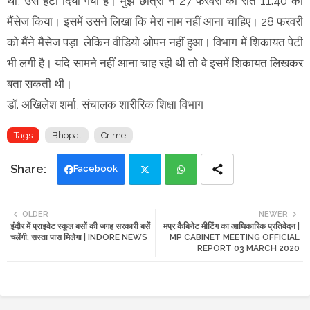
था, उसे हटा दिया गया है। मुझे छात्रा ने 27 फरवरी की रात 11.40 को
मैंसेज किया। इसमें उसने लिखा कि मेरा नाम नहीं आना चाहिए। 28 फरवरी
को मैंने मैसेज पड़ा, लेकिन वीडियाे ओपन नहीं हुआ। विभाग में शिकायत पेटी
भी लगी है। यदि सामने नहीं आना चाह रही थी तो वे इसमें शिकायत लिखकर
बता सकती थी।
डॉ. अखिलेश शर्मा, संचालक शारीरिक शिक्षा विभाग
Tags
Bhopal
Crime
Facebook
Twi
Wh
OLDER
NEWER
इंदौर में प्राइवेट स्कूल बसों की जगह सरकारी बसें
मप्र कैबिनेट मीटिंग का आधिकारिक प्रतिवेदन |
tte
ats
चलेंगी, सस्ता पास मिलेगा | INDORE NEWS
MP CABINET MEETING OFFICIAL
REPORT 03 MARCH 2020
r
app