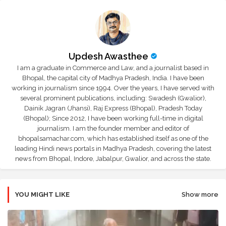
Updesh Awasthee
I am a graduate in Commerce and Law, and a journalist based in
Bhopal, the capital city of Madhya Pradesh, India. I have been
working in journalism since 1994. Over the years, I have served with
several prominent publications, including: Swadesh (Gwalior),
Dainik Jagran (Jhansi), Raj Express (Bhopal), Pradesh Today
(Bhopal); Since 2012, I have been working full-time in digital
journalism. I am the founder member and editor of
bhopalsamachar.com, which has established itself as one of the
leading Hindi news portals in Madhya Pradesh, covering the latest
news from Bhopal, Indore, Jabalpur, Gwalior, and across the state.
YOU MIGHT LIKE
Show more