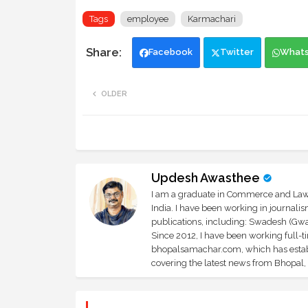
Tags
employee
Karmachari
Facebook
Twitter
What
OLDER
Updesh Awasthee
I am a graduate in Commerce and Law, 
India. I have been working in journali
publications, including: Swadesh (Gwal
Since 2012, I have been working full-t
bhopalsamachar.com, which has establi
covering the latest news from Bhopal, I