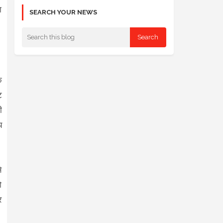
ा
SEARCH YOUR NEWS
े
ट
ी
य
े
ो
र