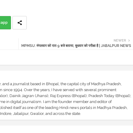
sapp
NEWER
MPMSU: मंगलवार को रात 9 बजे बताया, बुधवार को परीक्षा है | JABALPUR NEWS
and a journalist based in Bhopal, the capital city of Madhya Pradesh,
sm since 1994. Over the years, I have served with several prominent
ior), Dainik Jagran (Jhansi), Raj Express (Bhopal), Pradesh Today (Bhopal);
ime in digital journalism. I am the founder member and editor of
shed itself as one of the leading Hindi news portals in Madhya Pradesh,
ndore, Jabalpur, Gwalior, and across the state.