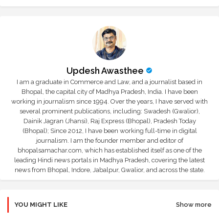
Updesh Awasthee
I am a graduate in Commerce and Law, and a journalist based in
Bhopal, the capital city of Madhya Pradesh, India. I have been
working in journalism since 1994. Over the years, I have served with
several prominent publications, including: Swadesh (Gwalior),
Dainik Jagran (Jhansi), Raj Express (Bhopal), Pradesh Today
(Bhopal); Since 2012, I have been working full-time in digital
journalism. I am the founder member and editor of
bhopalsamachar.com, which has established itself as one of the
leading Hindi news portals in Madhya Pradesh, covering the latest
news from Bhopal, Indore, Jabalpur, Gwalior, and across the state.
YOU MIGHT LIKE
Show more