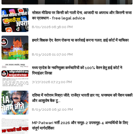
सोशल मीडिया पर किसी को गाली देना, आजादी या अपराध और कितनी सजा
का प्रावधान - free legal advice
8/01/2026 06:36:00 PM
हमारे शिक्षक ऐप: वेतन रोकना या कार्रवाई करना गलत, हाई कोर्ट में याचिका
8/03/2026 01:07:00 PM
मध्य प्रदेश के नवनियुक्त कर्मचारियों को 100% वेतन हेतु हाई कोर्ट ने
रिमाइंडर लिखा
7/27/2026 07:23:00 PM
दतिया में नरोत्तम मिश्रा जीते, राजेंद्र भारती हार गए, घनश्याम की पेंशन पक्की
और आशुतोष बैक टू...
8/03/2026 06:32:00 PM
MP Patwari भर्ती 2026 और समूह-2 उपसमूह-4 अभ्यर्थियों के लिए
संपूर्ण मार्गदर्शिका