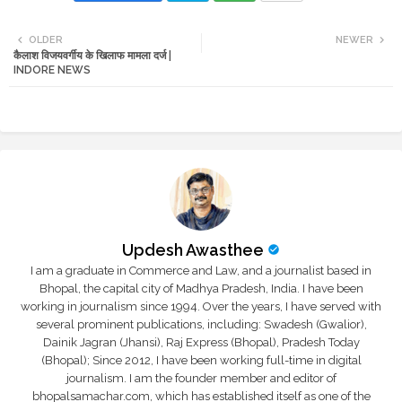
Twi
Wh
OLDER
NEWER
कैलाश विजयवर्गीय के खिलाफ मामला दर्ज |
tte
ats
INDORE NEWS
r
app
Updesh Awasthee
I am a graduate in Commerce and Law, and a journalist based in
Bhopal, the capital city of Madhya Pradesh, India. I have been
working in journalism since 1994. Over the years, I have served with
several prominent publications, including: Swadesh (Gwalior),
Dainik Jagran (Jhansi), Raj Express (Bhopal), Pradesh Today
(Bhopal); Since 2012, I have been working full-time in digital
journalism. I am the founder member and editor of
bhopalsamachar.com, which has established itself as one of the