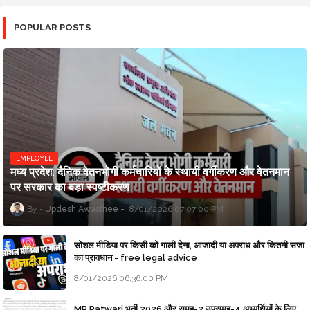
POPULAR POSTS
EMPLOYEE
मध्य प्रदेश: दैनिक वेतनभोगी कर्मचारियों के स्थायी वर्गीकरण और वेतनमान
पर सरकार का बड़ा स्पष्टीकरण
Updesh Awasthee
8/01/2026 07:07:00 PM
सोशल मीडिया पर किसी को गाली देना, आजादी या अपराध और कितनी सजा
का प्रावधान - free legal advice
8/01/2026 06:36:00 PM
MP Patwari भर्ती 2026 और समूह-2 उपसमूह-4 अभ्यर्थियों के लिए