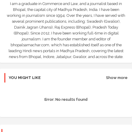
I am a graduate in Commerce and Law, and a journalist based in
Bhopal, the capital city of Madhya Pradesh, India. I have been
working in journalism since 1994. Over the years, I have served with
several prominent publications, including: Swadesh (Gwalior),
Dainik Jagran (Jhansi), Raj Express (Bhopal), Pradesh Today
(Bhopal); Since 2012, I have been working full-time in digital
journalism. I am the founder member and editor of
bhopalsamachar.com, which has established itself as one of the
leading Hindi news portals in Madhya Pradesh, covering the latest
news from Bhopal, Indore, Jabalpur, Gwalior, and across the state.
YOU MIGHT LIKE
Show more
Error:
No results found