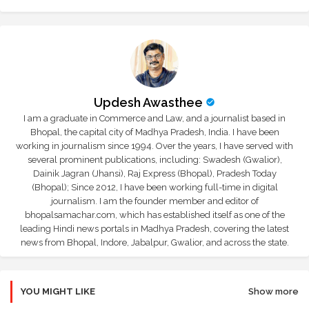
Updesh Awasthee
I am a graduate in Commerce and Law, and a journalist based in
Bhopal, the capital city of Madhya Pradesh, India. I have been
working in journalism since 1994. Over the years, I have served with
several prominent publications, including: Swadesh (Gwalior),
Dainik Jagran (Jhansi), Raj Express (Bhopal), Pradesh Today
(Bhopal); Since 2012, I have been working full-time in digital
journalism. I am the founder member and editor of
bhopalsamachar.com, which has established itself as one of the
leading Hindi news portals in Madhya Pradesh, covering the latest
news from Bhopal, Indore, Jabalpur, Gwalior, and across the state.
YOU MIGHT LIKE
Show more